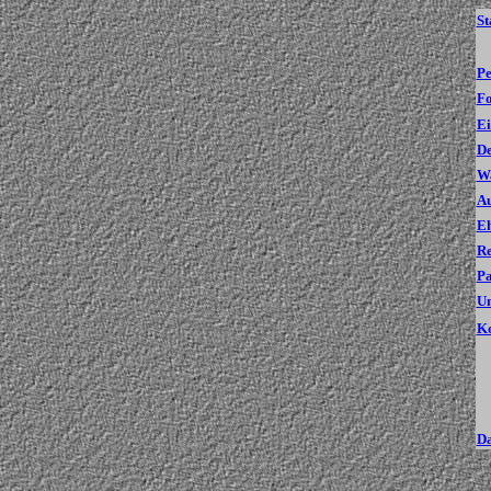
St
Pe
Fo
Ei
De
Wa
Au
E
R
P
Un
Ko
D